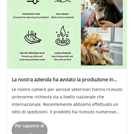
La nostra azienda ha avviato la produzione in
serie di camere per aerosol veterinari e
Le nostre camere per aerosol veterinari hanno ricevuto
riceviamo continui ordini sia dal mercato
un'enorme richiesta sia a livello nazionale che
nazionale che da quello estero.
internazionale. Recentemente abbiamo effettuato un
lotto di spedizioni. Il prodotto ha ricevuto numerose
recensioni positive da parte dei clienti grazie alla sua
Per saperne di
qualità affidabile. Il numero di or......