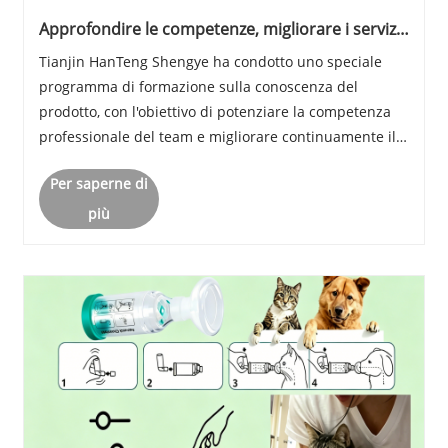
Approfondire le competenze, migliorare i servizi
| Tianjin HanTeng Shengye Technology Co., Ltd.
Tianjin HanTeng Shengye ha condotto uno speciale
organizza uno speciale corso di empowerment
programma di formazione sulla conoscenza del
sulla conoscenza del prodotto per il suo team
aziendale principale.
prodotto, con l'obiettivo di potenziare la competenza
professionale del team e migliorare continuamente il
servizio clienti.
Per saperne di
più