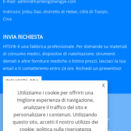
E-mail:
admin@hantengshengye.com
Indirizzo:
Jinbu Dao, distretto di Hebei, città di Tianjin,
Cina
INVIA RICHIESTA
HTSY® è una fabbrica professionale. Per domande su materiali
di consumo medici, dispositivi di riabilitazione, strumenti
dentali e altre forniture mediche o listino prezzi, lasciaci la tua
email e ti contatteremo entro 24 ore. Richiedi un preventivo!
RICHIESTA ORA
X
Utilizziamo i cookie per offrirti una
migliore esperienza di navigazione,
analizzare il traffico del sito e
personalizzare i contenuti. Utilizzando
Links
Sitemap
RSS
XML
politica sulla riservatezza
questo sito, accetti il ​​nostro utilizzo dei
cookie.
politica sulla riservatezza