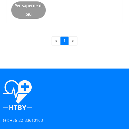
Per saperne di
efficienza dei costi.
più
<
1
>
tel:
+86-22-83610163