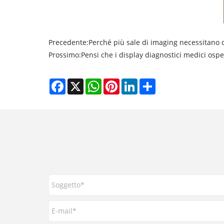
Precedente:
Perché più sale di imaging necessitano d
Prossimo:
Pensi che i display diagnostici medici osp
Facebook
X
WhatsApp
Pinterest
LinkedIn
Share