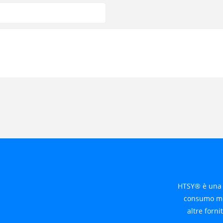
HTSY® è una 
consumo medi
altre forni