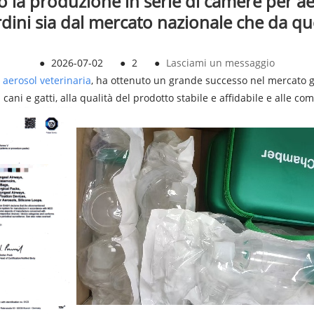
o la produzione in serie di camere per ae
rdini sia dal mercato nazionale che da que
●
2026-07-02
●
2
●
Lasciami un messaggio
aerosol veterinaria
, ha ottenuto un grande successo nel mercato gl
ani e gatti, alla qualità del prodotto stabile e affidabile e alle com