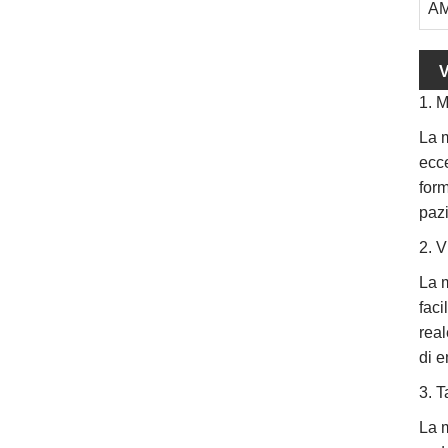
AM
V
1. M
La 
ecce
form
pazi
2. V
La 
faci
real
di e
3. 
La m