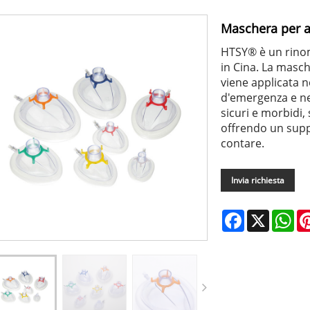
Maschera per a
HTSY® è un rinom
in Cina. La masc
viene applicata n
d'emergenza e nel
sicuri e morbidi,
offrendo un supp
contare.
Invia richiesta
Facebook
X
Wh