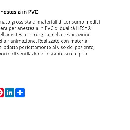
nestesia in PVC
ato grossista di materiali di consumo medici
hera per anestesia in PVC di qualità HTSY®
ell'anestesia chirurgica, nella respirazione
la rianimazione. Realizzato con materiali
 si adatta perfettamente al viso del paziente,
orto di ventilazione costante su cui puoi
atsApp
Pinterest
LinkedIn
Share