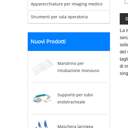
Apparecchiature per imaging medico
Strumenti per sala operatoria
D
La m
senz
Nuovi Prodotti
soli
del 
tagl
Mandrino per
di i
intubazione monouso
sing
Supporto per tubo
endotracheale
Maschera laringea