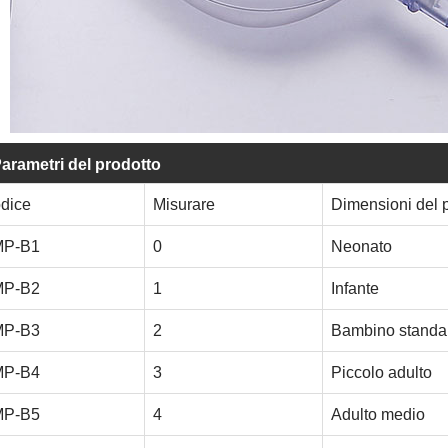
arametri del prodotto
dice
Misurare
Dimensioni del 
P-B1
0
Neonato
P-B2
1
Infante
P-B3
2
Bambino standa
P-B4
3
Piccolo adulto
P-B5
4
Adulto medio