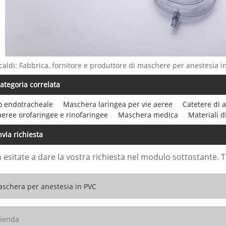
caldi: Fabbrica, fornitore e produttore di maschere per anestesia i
ategoria correlata
o endotracheale
Maschera laringea per vie aeree
Catetere di 
aeree orofaringee e rinofaringee
Maschera medica
Materiali 
nvia richiesta
 esitate a dare la vostra richiesta nel modulo sottostante. 