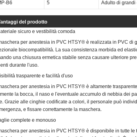
P-B6
5
Adulto di grandi
antaggi del prodotto
ateriale sicuro e vestibilità comoda
maschera per anestesia in PVC HTSY® è realizzata in PVC di gr
zionale biocompatibilità. La sua consistenza morbida ed elastica s
ando una chiusura ermetica stabile senza causare ulteriore pres
enti durante l'uso.
isibilità trasparente e facilità d'uso
maschera per anestesia in PVC HTSY® è altamente trasparente e
lmente la bocca, il naso e l'eventuale accumulo di nebbia dei pa
e. Grazie alle cinghie codificate a colori, il personale può indiv
mergenza, e fissare correttamente la maschera.
Taglie complete e monouso
aschera per anestesia in PVC HTSY® è disponibile in tutte le tag