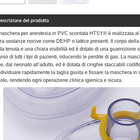
escrizione del prodotto
aschera per anestesia in PVC scontata HTSY® è realizzata al 1
a sostanze nocive come DEHP o lattice presenti. Il corpo dell
da tenuta e una chiara visibilità ed è dotato di una guarnizione
viso di tutti i tipi di pazienti, riducendo le perdite di gas. La 
ie, dal neonato all'adulto, ed è dotata di cinghie staccabili cod
ndividuare rapidamente la taglia giusta e fissare la maschera i
olo, rendendo ogni operazione clinica igienica e sicura.