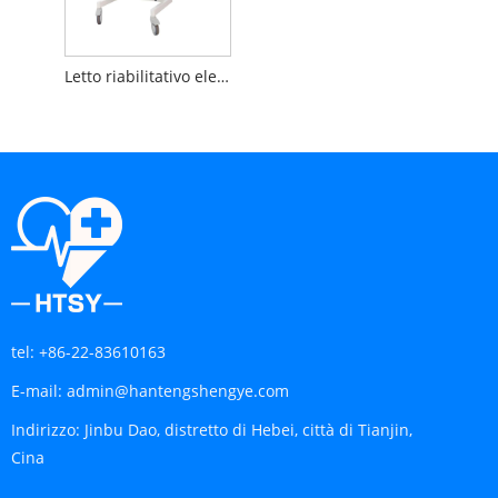
Letto riabilitativo elettrico per allenamento in piedi
tel:
+86-22-83610163
E-mail:
admin@hantengshengye.com
Indirizzo:
Jinbu Dao, distretto di Hebei, città di Tianjin,
Cina