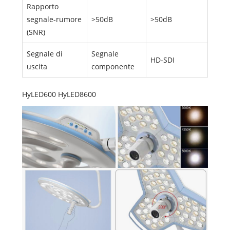
Rapporto
segnale-rumore
>50dB
>50dB
(SNR)
Segnale di
Segnale
HD-SDI
uscita
componente
HyLED600 HyLED8600