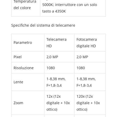
Temperatura
5000K; interruttore con un solo
del colore
tasto a 4350K
Specifiche del sistema di telecamere
Telecamera
Fotocamera
Parametro
HD
digitale HD
Pixel
2,0 MP
2,0 MP
Risoluzione
1080
1080
1-8,38 mm,
1-8,38 mm,
Lente
F=1,8-3,4
F=1,8-3,4
12x (12x
120x (12x
Zoom
digitale + 10x
digitale + 10x
ottico)
ottico)