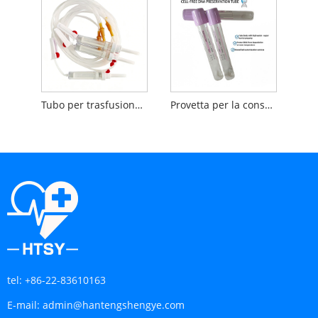
Tubo per trasfusione di sangue
Provetta per la conservazione del DNA senza cellule
tel:
+86-22-83610163
E-mail:
admin@hantengshengye.com