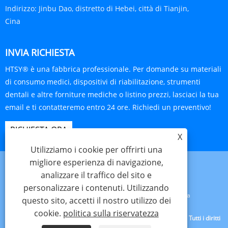
Indirizzo:
Jinbu Dao, distretto di Hebei, città di Tianjin,
Cina
INVIA RICHIESTA
HTSY® è una fabbrica professionale. Per domande su materiali
di consumo medici, dispositivi di riabilitazione, strumenti
dentali e altre forniture mediche o listino prezzi, lasciaci la tua
email e ti contatteremo entro 24 ore. Richiedi un preventivo!
RICHIESTA ORA
X
Utilizziamo i cookie per offrirti una
migliore esperienza di navigazione,
analizzare il traffico del sito e
personalizzare i contenuti. Utilizzando
Links
Sitemap
RSS
XML
politica sulla riservatezza
questo sito, accetti il ​​nostro utilizzo dei
cookie.
politica sulla riservatezza
Copyright © 2025 Tianjin Hanteng Shengye Technology Co., Ltd. Tutti i diritti