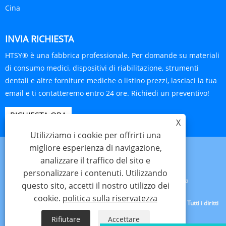
Cina
INVIA RICHIESTA
HTSY® è una fabbrica professionale. Per domande su materiali
di consumo medici, dispositivi di riabilitazione, strumenti
dentali e altre forniture mediche o listino prezzi, lasciaci la tua
email e ti contatteremo entro 24 ore. Richiedi un preventivo!
RICHIESTA ORA
X
Utilizziamo i cookie per offrirti una
migliore esperienza di navigazione,
analizzare il traffico del sito e
personalizzare i contenuti. Utilizzando
Links
Sitemap
RSS
XML
politica sulla riservatezza
questo sito, accetti il ​​nostro utilizzo dei
cookie.
politica sulla riservatezza
Copyright © 2025 Tianjin Hanteng Shengye Technology Co., Ltd. Tutti i diritti
riservati.
Rifiutare
Accettare