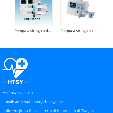
Pompa a siringa a doppio canale
Pompa a siringa a canale singolo
tel:
+86-22-83610163
E-mail:
admin@hantengshengye.com
Indirizzo:
Jinbu Dao, distretto di Hebei, città di Tianjin,