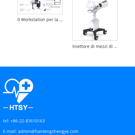
0 Workstation per la lettura di immagini mediche a gravità
Iniettore di mezzi di contrasto DSA
tel:
+86-22-83610163
E-mail:
admin@hantengshengye.com