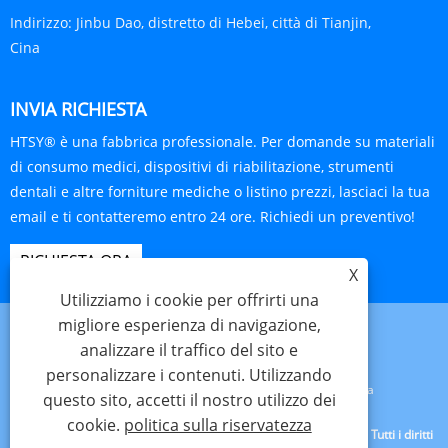
Indirizzo:
Jinbu Dao, distretto di Hebei, città di Tianjin,
Cina
INVIA RICHIESTA
HTSY® è una fabbrica professionale. Per domande su materiali
di consumo medici, dispositivi di riabilitazione, strumenti
dentali e altre forniture mediche o listino prezzi, lasciaci la tua
email e ti contatteremo entro 24 ore. Richiedi un preventivo!
RICHIESTA ORA
X
Utilizziamo i cookie per offrirti una
migliore esperienza di navigazione,
analizzare il traffico del sito e
personalizzare i contenuti. Utilizzando
Links
Sitemap
RSS
XML
politica sulla riservatezza
questo sito, accetti il ​​nostro utilizzo dei
cookie.
politica sulla riservatezza
Copyright © 2025 Tianjin Hanteng Shengye Technology Co., Ltd. Tutti i diritti