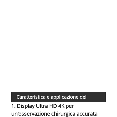
Rego
dell
Insta
Opzi
Caratteristica e applicazione del
1. Display Ultra HD 4K per
prodotto
un'osservazione chirurgica accurata