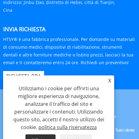
Indirizzo:
Jinbu Dao, distretto di Hebei, città di Tianjin,
Cina
INVIA RICHIESTA
HTSY® è una fabbrica professionale. Per domande su materiali
di consumo medici, dispositivi di riabilitazione, strumenti
dentali e altre forniture mediche o listino prezzi, lasciaci la tua
email e ti contatteremo entro 24 ore. Richiedi un preventivo!
RICHIESTA ORA
X
Utilizziamo i cookie per offrirti una
migliore esperienza di navigazione,
analizzare il traffico del sito e
personalizzare i contenuti. Utilizzando
Links
Sitemap
RSS
XML
politica sulla riservatezza
questo sito, accetti il ​​nostro utilizzo dei
cookie.
politica sulla riservatezza
Copyright © 2025 Tianjin Hanteng Shengye Technology Co., Ltd. Tutti i diritti
riservati.