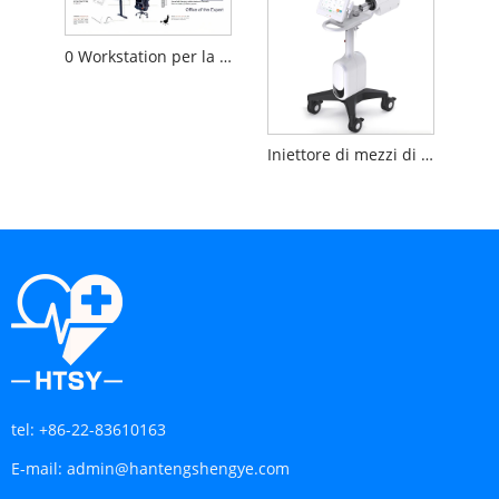
0 Workstation per la lettura di immagini mediche a gravità
Iniettore di mezzi di contrasto DSA
tel:
+86-22-83610163
E-mail:
admin@hantengshengye.com